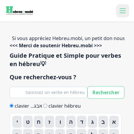
Hebreu.mobi
<<< Merci de soutenir Hebreu.mobi >>>
Guide Pratique et Simple pour verbes
en hébreu
💡
Que recherchez-vous ?
Rechercher
clavier ...אבג
clavier hébreu
א
ב
ג
ד
ה
ו
ז
ח
ט
י