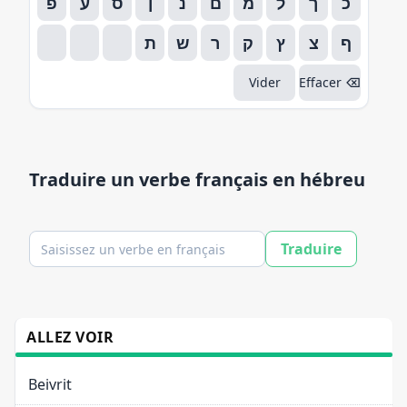
כ
ך
ל
מ
ם
נ
ן
ס
ע
פ
ף
צ
ץ
ק
ר
ש
ת
Vider
⌫ Effacer
Traduire un verbe français en hébreu
Traduire
Verbe en français
ALLEZ VOIR
Beivrit